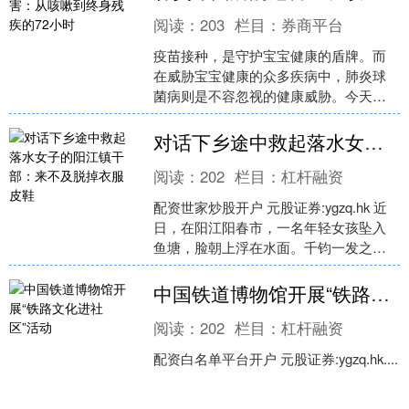
阅读：
203
栏目：
券商平台
疫苗接种，是守护宝宝健康的盾牌。而
在威胁宝宝健康的众多疾病中，肺炎球
菌病则是不容忽视的健康威胁。今天，
我们用一个悲惨的案例，给所有爸妈敲
响警钟。 \n 2023....
对话下乡途中救起落水女子的阳江镇干部：来不及脱掉衣服皮鞋
阅读：
202
栏目：
杠杆融资
配资世家炒股开户 元股证券:ygzq.hk 近
日，在阳江阳春市，一名年轻女孩坠入
鱼塘，脸朝上浮在水面。千钧一发之
际，途经此处的阳春市春湾镇环境保护
办公室的5名干....
中国铁道博物馆开展“铁路文化进社区”活动
阅读：
202
栏目：
杠杆融资
配资白名单平台开户 元股证券:ygzq.hk....