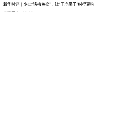
新华时评｜少些“谈梅色变”，让“干净果子”叫得更响
券商平台
08-02
上证综指
3950.49
+10.46
+0.27%
新华社福州5月22日电 题：少些“谈梅色变”襄阳股票配资，让“干净果
子”叫得更响 新华社记者涂洪长 元股证券:ygzq.
促消费稳预期 专家建议尽快出台城乡居民增收政策
杠杆融资
07-28
今年上半年西安股票杠杆，全国人均收入走出了与GDP不一样的曲
线。 国家统计局7月15日发布的数据显示，一季度全国GDP同
浙江杭州：西湖龙井“喊山” 祈丰收
深证成指
14161.82
-149.19
-1.04%
股票炒股
07-29
郑州炒股配资 元股证券:ygzq.hk
上海警方：数百名老人上当，涉案金额巨大！这些套路要当心
杠杆融资
07-29
今年以来，上海警方已破获各类经济犯罪案件600余起，抓获犯罪嫌
疑人1600余名，涉案金额330余亿元；特别是结合群众身边