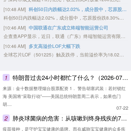
[10:44 AM]
创业板指跌2.00%，现报3491.835点；上证指数涨0.29%，现报3951.595点；深证成指跌0.95%，现报14175.524点。
创业板指跌2.00%，现报3491.835点；上证指数涨0.29%，现报3951.595点；深证成指跌0.95%，现报14175.524点。
[10:43 AM]
润邦股份：子公司润邦海洋第七艘SPP40平台供应船顺利上船台
据润邦股份消息，近日，子公司润邦海洋第七艘SPP40平台供应船顺利完成上船台作业，正式迈入船台总段合拢、全船搭载攻坚的关键阶段。上船台是船舶建造过程中承前启后的核心节点，标志着船体分段建造工作圆满收官，意味着项目全面转入总装搭载施工新阶段。
[10:41 AM]
水泥概念震荡反弹，西藏天路涨停
水泥概念震荡反弹，西藏天路涨停，冀衡医药、海南瑞泽、红宝丽、鄂尔多斯、福建水泥、四方新材等跟涨。
1
特朗普过去24小时都忙了什么？（2026-07-22）
来源：金十数据整理烟台股票配资 1． 警告胡塞武装：若封锁红
海 美国将“采取行动”——美国总统特朗普周二表示，如果也门
胡....
07-22
2
肺炎球菌病的危害：从咳嗽到终身残疾的72小时
疫苗接种，是守护宝宝健康的盾牌。而在威胁宝宝健康的众多疾