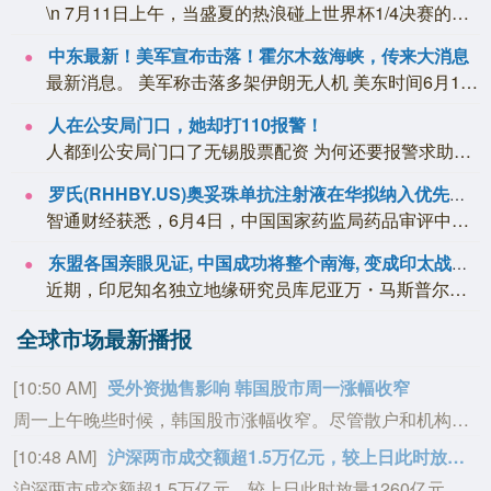
\n 7月11日上午，当盛夏的热浪碰上世界杯1/4决赛的巅峰对决，重庆玛雅海滩世...
中东最新！美军宣布击落！霍尔木兹海峡，传来大消息
最新消息。 美军称击落多架伊朗无人机 美东时间6月12日，美国中央司令部在其社交...
人在公安局门口，她却打110报警！
人都到公安局门口了无锡股票配资 为何还要报警求助？ 近日南京秦淮 一外地姑娘接到...
罗氏(RHHBY.US)奥妥珠单抗注射液在华拟纳入优先审评 适用于原发性膜性肾病
智通财经获悉，6月4日，中国国家药监局药品审评中心(CDE)官网公示，罗氏(RH...
东盟各国亲眼见证, 中国成功将整个南海, 变成印太战略的葬身之地
近期，印尼知名独立地缘研究员库尼亚万・马斯普尔，在外媒刊发的一篇文章引爆东南亚舆...
全球市场最新播报
[10:45 AM]
前7个月泉州出口休闲食品21.4亿元
近日，经泉州海关监管，泉州泓一食品有限公司生产的3万枚流心蛋黄酥顺利出口越南，直接进入商超供应海外节庆市场。今年前7个月，泉州海关共监管出口休闲食品21.4亿元，同比增长22.7%，热销五大洲100多个国家和地区。（福建日报）
[10:44 AM]
深证成指跌1.00%，现报14167.521点；上证指数涨0.27%，现报3950.608点；创业板指跌2.08%，现报3489.132点。
深证成指跌1.00%，现报14167.521点；上证指数涨0.27%，现报3950.608点；创业板指跌2.08%，现报3489.132点。