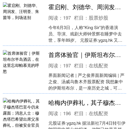
霍启刚、刘德华、周润发、汪明荃、朱茵等，到场送别
阅读：
197
栏目：
股票炒股
今年6月3日，人称“King Sir”的香港演
员、导演、戏剧大师钟景辉在睡梦中去
世，享年89岁。 元股证券:ygzq.hk 又一
位我们熟知的香港老戏骨走了 今日....
首席体验官｜伊斯坦布尔半岛酒店，在这里忘却帕慕克的呼愁
阅读：
197
栏目：
在线配资
界面新闻记者 | 严之俊界面新闻编辑 | 严
之俊、汤威乌鲁木齐股票配资 我想象中
的伊斯坦布尔，是一座历史之城，可能
会更像罗马？毕竟曾经的君士坦丁堡就
是按着罗马的....
哈梅内伊葬礼，其子穆杰塔巴至今仍未露面；消息人士：穆杰塔巴希望出席父亲葬礼，但被安全官员拦下，担心以色列借机发动暗杀
阅读：
196
栏目：
在线配资
元股证券:ygzq.hk 据法新社7月4日转引伊