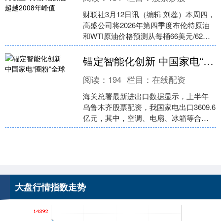
财联社3月12日讯（编辑 刘蕊）本周四，
高盛公司将2026年第四季度布伦特原油
和WTI原油价格预测从每桶66美元/62美
元上调至每桶71美元/67美元，原因是
上证综指
3950.63
+10.59
+0.27%
根....
锚定智能化创新 中国家电“圈粉”全球
阅读：
194
栏目：
在线配资
海关总署最新进出口数据显示，上半年
乌鲁木齐股票配资，我国家电出口3609.6
亿元，其中，空调、电扇、冰箱等合计
出口1079.1亿元，不仅满足了众多家庭的
需要，也....
深证成指
14162.73
-148.28
-1.04%
大盘行情指数走势