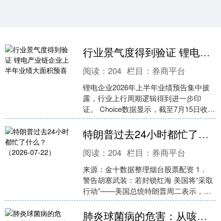
行业景气度得到验证 锂电产业链企业上半年业绩大面积预喜
阅读：
204
栏目：
券商平台
锂电企业2026年上半年业绩预告集中披
露，行业上行周期逻辑得到进一步印
证。 Choice数据显示，截至7月15日收
盘，已有35家锂电产业链上市公司发布
上半年业绩....
特朗普过去24小时都忙了什么？（2026-07-22）
阅读：
204
栏目：
券商平台
来源：金十数据整理烟台股票配资 1．
警告胡塞武装：若封锁红海 美国将“采取
行动”——美国总统特朗普周二表示，如
果也门胡塞武装对来自沙特阿拉伯的航
运和能源出口实....
肺炎球菌病的危害：从咳嗽到终身残疾的72小时