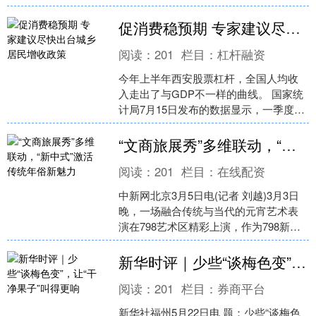
促消费稳预期 专家建议尽快出台城乡居民增收政策
阅读：
201
栏目：
杠杆融资
今年上半年西安股票杠杆，全国人均收
入走出了与GDP不一样的曲线。 国家统
计局7月15日发布的数据显示，一季度全
国GDP同比增长5.0%，上半年增长
4.7%；全国....
“文商旅展秀”多维联动，“新中式”激活传统年俗新魅力
阅读：
201
栏目：
在线配资
中新网北京3月5日电(记者 刘越)3月3日
晚，一场融合传统与当代的元宵艺术表
演在798艺术区精彩上演，作为798新春
艺游会的重磅环节，本次活动融合非遗
与艺术时尚....
新华时评｜少些“谈梅色变”，让“干净果子”叫得更响
阅读：
201
栏目：
券商平台
新华社福州5月22日电 题：少些“谈梅色