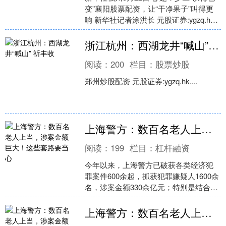
变”襄阳股票配资，让“干净果子”叫得更
响 新华社记者涂洪长 元股证券:ygzq.hk
连日来，围绕问题杨梅的舆论持续发
酵....
浙江杭州：西湖龙井“喊山” 祈丰收
阅读：
200
栏目：
股票炒股
郑州炒股配资 元股证券:ygzq.hk....
上海警方：数百名老人上当，涉案金额巨大！这些套路要当心
阅读：
199
栏目：
杠杆融资
今年以来，上海警方已破获各类经济犯
罪案件600余起，抓获犯罪嫌疑人1600余
名，涉案金额330余亿元；特别是结合群
众身边不正之风和腐败问题集中整治工
作西安股票杠....
上海警方：数百名老人上当，涉案金额巨大！这些套路要当心