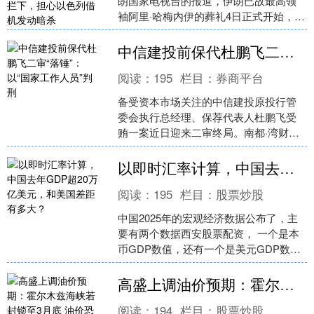
朗国家电视台的报道，伊朗已故最高领
袖阿里·哈梅内伊的葬礼4日正式开始，吸
引大量人员参加。报道称，该活动旨在
向伊朗....
中信建投前保代杜鹏飞二审“落锤”：以“国家工作人员”判刑
阅读：
195
栏目：
券商平台
备受资本市场关注的中信建投原投行管
委会执行总经理、保荐代表人杜鹏飞受
贿一案近日迎来二审终局。南都·湾财社
获悉，黑龙江省齐齐哈尔市中级人民法
院近期作出二审裁定：驳....
以即时汇率计算，中国去年GDP超20万亿美元，和美国差距有多大？
阅读：
195
栏目：
股票炒股
中国2025年的宏观经济数据公布了，主
要有两个数据西安股票配资， 一个是本
币GDP数值，还有一个是美元GDP数
值，有了美元GDP数据后，我们再来看
和美国GDP的....
高盛上调油价预期：霍尔木兹海峡若封锁至3月底 油价恐超越2008年峰值
阅读：
194
栏目：
股票炒股