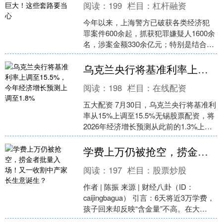
阅读：
199
栏目：
杠杆融资
今年以来，上海警方已破获各类经济犯
罪案件600余起，抓获犯罪嫌疑人1600余
名，涉案金额330余亿元；特别是结合群
众身边不正之风和腐败问题集中整治工
作西安股票杠....
乌克兰央行将基准利率上调至15.5%，今年经济增长预测上调至1.8%
阅读：
198
栏目：
在线配资
五大配资 7月30日，乌克兰央行将基准利
率从15%上调至15.5%无锡股票配资，将
2026年经济增长预测从此前的1.3%上调
至1.8%，2027-2028年经济....
学费上万仍被抢空，捞金者批量入场！又一收割中产家长生意诞生？
阅读：
197
栏目：
股票炒股
作者 | 陈振 来源 | 财经八卦（ID：
caijingbagua） 引言：6天将近3万学费，
孩子回来却反映“含金量”不高。在大
量“捞金者”下场的情况下，充满教....