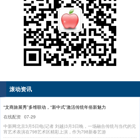
国债指数
229.74
+0.05
+0.02%
滚动资讯
期指IC0
7827.60
-27.60
-0.35%
“文商旅展秀”多维联动，“新中式”激活传统年俗新魅力
在线配资
07-29
中新网北京3月5日电(记者 刘越)3月3日晚，一场融合传统与当代的元
宵艺术表演在798艺术区精彩上演，作为798新春艺游